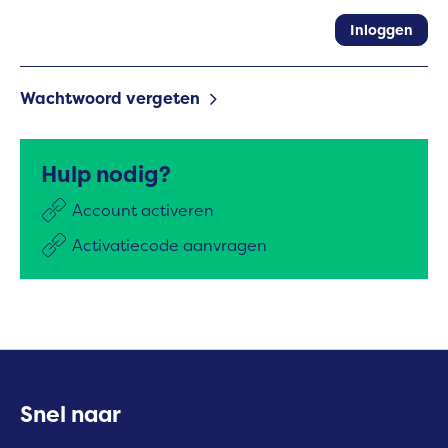
Inloggen
Wachtwoord vergeten
Hulp nodig?
Account activeren
Activatiecode aanvragen
Contactinformatie
Snel naar