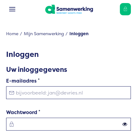
Ga naar Hoofd
Naar de homepage
Home
Mijn Samenwerking
Inloggen
Naar hoofdinhoud
Naar hoofdnavigatiemenu
Naar zoeken
Inloggen
Uw inloggegevens
Verplicht veld
E-mailadres
*
Verplicht veld
Wachtwoord
*
Toon