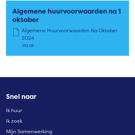
Algemene huurvoorwaarden na 1
oktober
Algemene Huurvoorwaarden Na Oktober
2024
292 KB
Contactinformatie
Snel naar
Ik huur
Ik zoek
Mijn Samenwerking