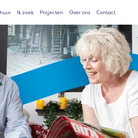
 huur
Ik zoek
Projecten
Over ons
Contact