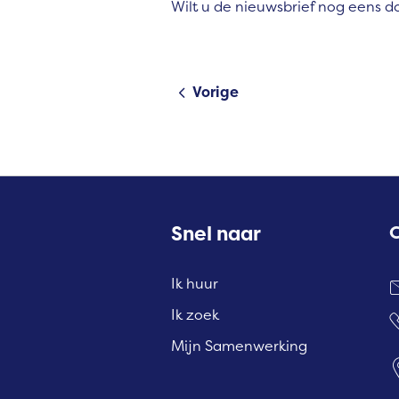
Wilt u de nieuwsbrief nog eens 
Vorige
Contactinformatie
Snel naar
Ik huur
Ik zoek
Mijn Samenwerking