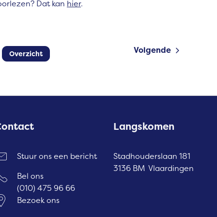
doorlezen? Dat kan
hier
.
Volgende
Overzicht
Contact
Langskomen
Stuur ons een bericht
Stadhouderslaan 181
3136 BM Vlaardingen
Bel ons
(010) 475 96 66
Bezoek ons