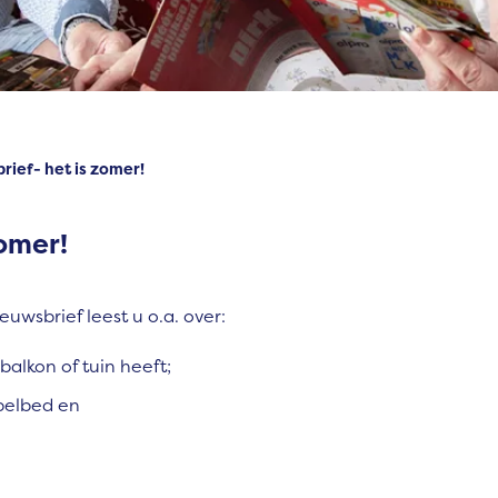
rief- het is zomer!
zomer!
uwsbrief leest u o.a. over:
balkon of tuin heeft;
pelbed en