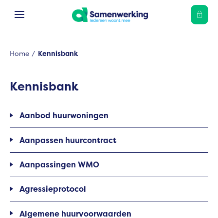
Ga naar Hoofd
Naar de homepage
Home
Kennisbank
Naar hoofdinhoud
Naar hoofdnavigatiemenu
Naar zoeken
Kennisbank
Aanbod huurwoningen
Aanpassen huurcontract
Aanpassingen WMO
Agressieprotocol
Algemene huurvoorwaarden