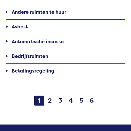
Andere ruimten te huur
Asbest
Automatische incasso
Bedrijfsruimten
Betalingsregeling
Selecteer een pagina
1
2
3
4
5
6