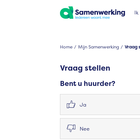
Naar de homepage
Ik
Home
Mijn Samenwerking
Vraag 
Naar hoofdinhoud
Naar hoofdnavigatiemenu
Naar zoeken
Vraag stellen
Bent u huurder?

Ja

Nee