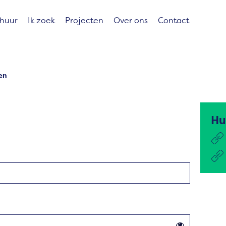
 huur
Ik zoek
Projecten
Over ons
Contact
en
Hu