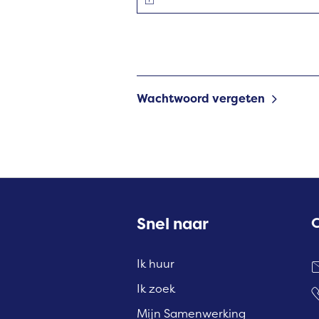
Wachtwoord vergeten
Contactinformatie
Snel naar
Ik huur
Ik zoek
Mijn Samenwerking