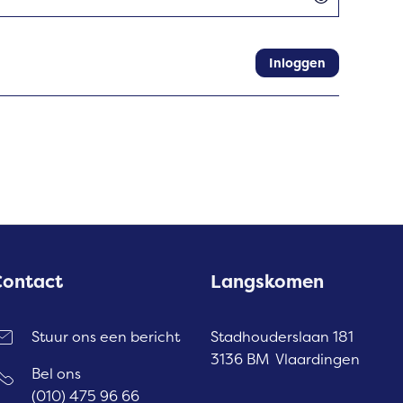
Toon
Inloggen
Contact
Langskomen
Stuur ons een bericht
Stadhouderslaan 181
3136 BM Vlaardingen
Bel ons
(010) 475 96 66