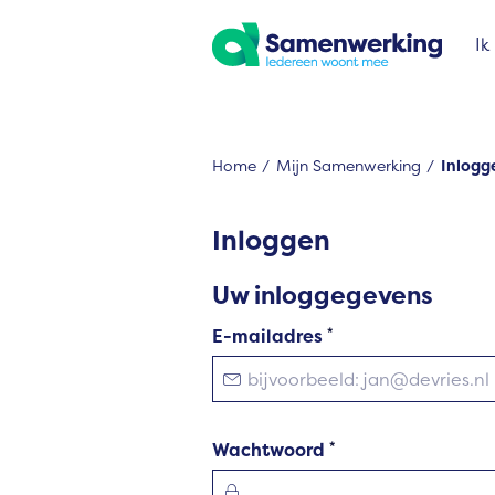
Naar de homepage
Ik
Home
Mijn Samenwerking
Inlogg
Naar hoofdinhoud
Naar hoofdnavigatiemenu
Naar zoeken
Inloggen
Uw inloggegevens
Verplicht veld
E-mailadres
*
Verplicht veld
Wachtwoord
*