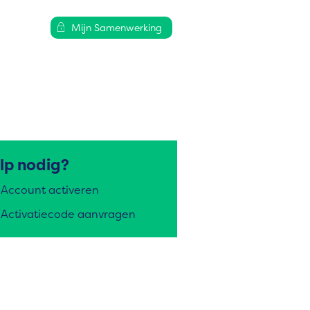
Mijn Samenwerking
lp nodig?
Account activeren
Activatiecode aanvragen