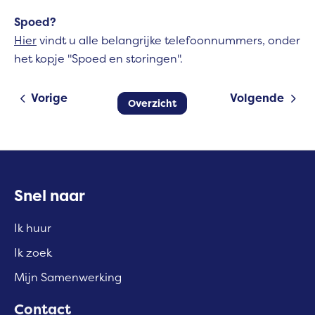
Spoed?
Hier
vindt u alle belangrijke telefoonnummers, onder
het kopje "Spoed en storingen".
Vorige
Volgende
Overzicht
Contactinformatie
Snel naar
Ik huur
Ik zoek
Mijn Samenwerking
Contact