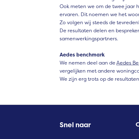
Ook meten we om de twee jaar 
ervaren. Dit noemen we het woo
Zo volgen wij steeds de tevrede
De resultaten delen en bespreke
samenwerkingspartners.
Aedes benchmark
We nemen deel aan de
Aedes B
vergelijken met andere woningco
We zijn erg trots op de resultat
Contactinformatie
Snel naar