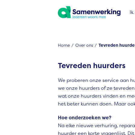
Naar de homepage
Ik
Home
Over ons
Tevreden huurde
Naar hoofdinhoud
Naar hoofdnavigatiemenu
Naar zoeken
Tevreden huurders
We proberen onze service aan h
we onze huurders of ze tevreden 
wat onze huurders vinden en me
het beter kunnen doen. Maar ook
Hoe onderzoeken we?
Na elke nieuwe verhuring, repar
huurder een korte vragenlijst. Di