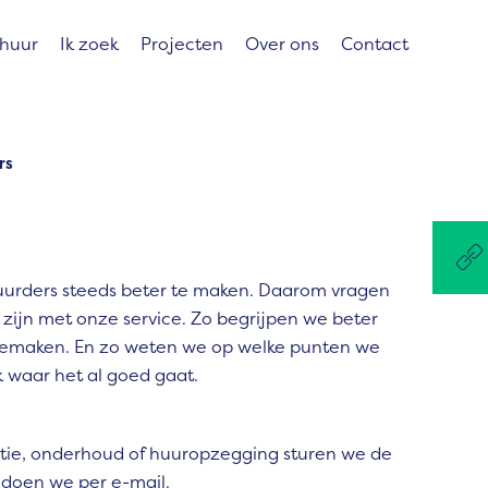
 huur
Ik zoek
Projecten
Over ons
Contact
rs
uurders steeds beter te maken. Daarom vragen
zijn met onze service.
Zo begrijpen we beter
emaken. En zo weten we op welke punten we
 waar het al goed gaat.
atie, onderhoud of huuropzegging sturen we de
t doen we per e-mail.