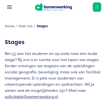
Ga naar Hoofd
Naar de homepage
Home
Over ons
Stages
Naar hoofdinhoud
Naar hoofdnavigatiemenu
Naar zoeken
Stages
Ben jij aan het studeren en op zoek naar een leuke
stage? Bij ons is er ruimte voor het lopen van stages.
Eerder ontvingen we stagiairs van de opleidingen
sociale geografie, beveiliging, maar ook van facilitair
management. Er is plek voor studenten van
uiteenlopende opleidingen en opdrachten. Wil je
weten wat de mogelijkheden zijn? Mail naar
sollicitatie@samenwerking.nl