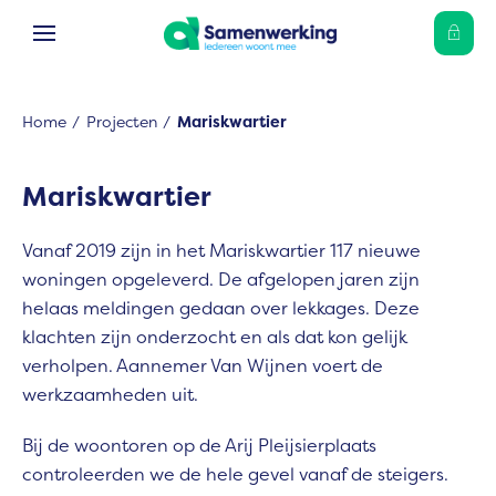
Ga naar Hoofd
Naar de homepage
Home
Projecten
Mariskwartier
Naar hoofdinhoud
Naar hoofdnavigatiemenu
Naar zoeken
Mariskwartier
Vanaf 2019 zijn in het Mariskwartier 117 nieuwe
woningen opgeleverd. De afgelopen jaren zijn
helaas meldingen gedaan over lekkages. Deze
klachten zijn onderzocht en als dat kon gelijk
verholpen. Aannemer Van Wijnen voert de
werkzaamheden uit.
Bij de woontoren op de Arij Pleijsierplaats
controleerden we de hele gevel vanaf de steigers.