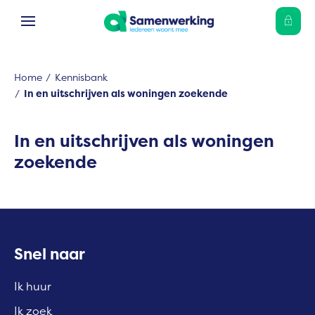
Ga naar Hoofd
Naar de homepage
Home
Kennisbank
In en uitschrijven als woningen zoekende
Naar hoofdinhoud
Naar hoofdnavigatiemenu
Naar zoeken
In en uitschrijven als woningen
zoekende
Contactinformatie
Snel naar
Ik huur
Ik zoek