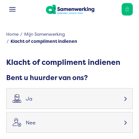
Ga naar Hoofd
Naar de homepage
Home
Mijn Samenwerking
Klacht of compliment indienen
Naar hoofdinhoud
Naar hoofdnavigatiemenu
Naar zoeken
Klacht of compliment indienen
Bent u huurder van ons?

Ja

Nee